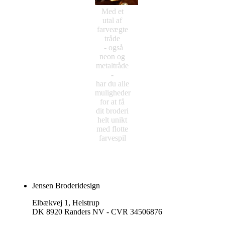
Med et
utal af
farveægte
tråde
- også
neon og
metaltråde
-
har du alle
muligheder
for at få
dit broderi
helt unikt
med flotte
farvespil
Jensen Broderidesign
Elbækvej 1, Helstrup
DK 8920 Randers NV - CVR 34506876