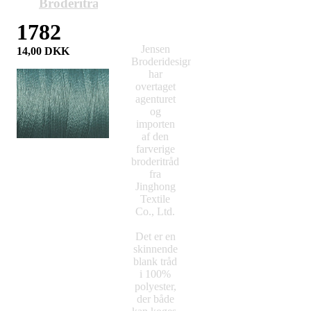
Broderitråd
1782
Jensen
14,00
DKK
Broderidesign
har
overtaget
agenturet
og
importen
af den
farverige
broderitråd
fra
Jinghong
Textile
Co., Ltd.
Det er en
skinnende
blank tråd
i 100%
polyester,
der både