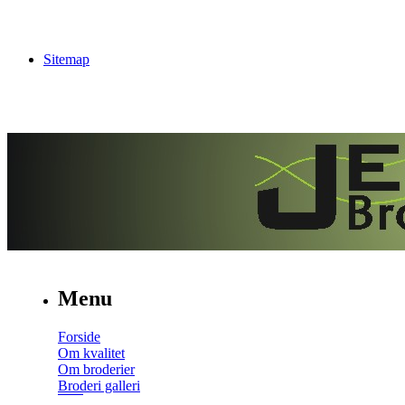
Sitemap
Menu
Forside
Om kvalitet
Om broderier
Broderi galleri