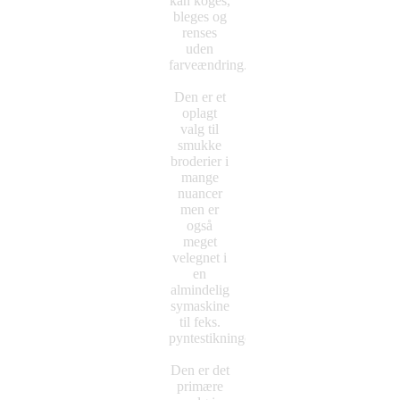
kan koges,
bleges og
renses
uden
farveændring.
Den er et
oplagt
valg til
smukke
broderier i
mange
nuancer
men er
også
meget
velegnet i
en
almindelig
symaskine
til feks.
pyntestikninger.
Den er det
primære