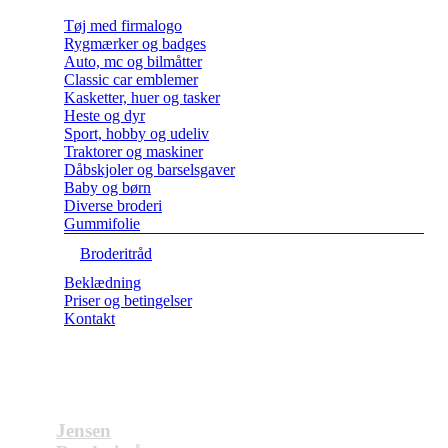
Tøj med firmalogo
Rygmærker og badges
Auto, mc og bilmåtter
Classic car emblemer
Kasketter, huer og tasker
Heste og dyr
Sport, hobby og udeliv
Traktorer og maskiner
Dåbskjoler og barselsgaver
Baby og børn
Diverse broderi
Gummifolie
Broderitråd
Beklædning
Priser og betingelser
Kontakt
Jensen