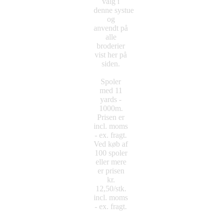
valg i
denne systue
og
anvendt på
alle
broderier
vist her på
siden.
Spoler
med 11
yards -
1000m.
Prisen er
incl. moms
- ex. fragt.
Ved køb af
100 spoler
eller mere
er prisen
kr.
12,50/stk.
incl. moms
- ex. fragt.