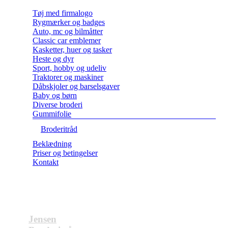
Tøj med firmalogo
Rygmærker og badges
Auto, mc og bilmåtter
Classic car emblemer
Kasketter, huer og tasker
Heste og dyr
Sport, hobby og udeliv
Traktorer og maskiner
Dåbskjoler og barselsgaver
Baby og børn
Diverse broderi
Gummifolie
Broderitråd
Beklædning
Priser og betingelser
Kontakt
Jensen