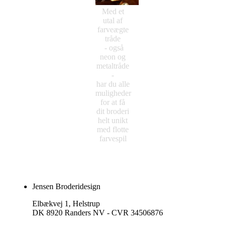
Med et
utal af
farveægte
tråde
- også
neon og
metaltråde
-
har du alle
muligheder
for at få
dit broderi
helt unikt
med flotte
farvespil
Jensen Broderidesign
Elbækvej 1, Helstrup
DK 8920 Randers NV - CVR 34506876