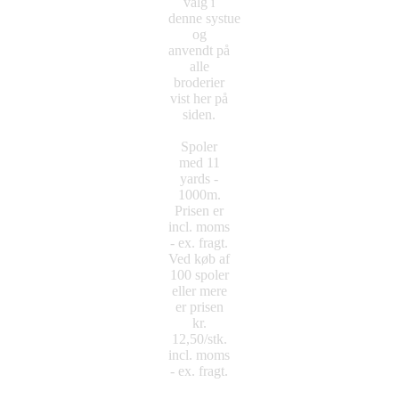
valg i
denne systue
og
anvendt på
alle
broderier
vist her på
siden.
Spoler
med 11
yards -
1000m.
Prisen er
incl. moms
- ex. fragt.
Ved køb af
100 spoler
eller mere
er prisen
kr.
12,50/stk.
incl. moms
- ex. fragt.