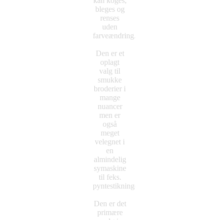
kan koges,
bleges og
renses
uden
farveændring.
Den er et
oplagt
valg til
smukke
broderier i
mange
nuancer
men er
også
meget
velegnet i
en
almindelig
symaskine
til feks.
pyntestikninger.
Den er det
primære