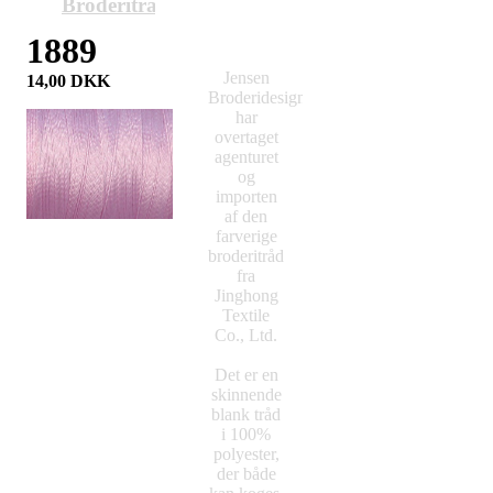
Broderitråd
1889
Jensen
14,00
DKK
Broderidesign
har
overtaget
agenturet
og
importen
af den
farverige
broderitråd
fra
Jinghong
Textile
Co., Ltd.
Det er en
skinnende
blank tråd
i 100%
polyester,
der både