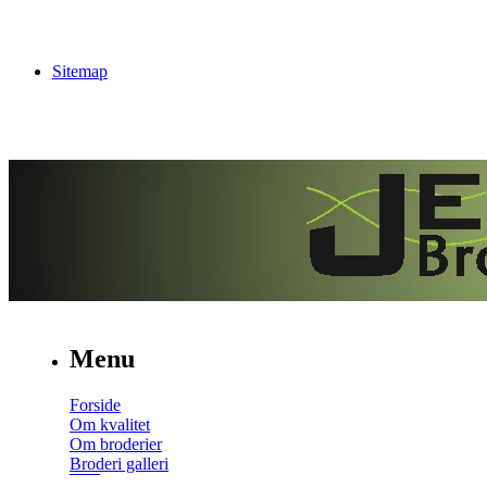
Sitemap
Menu
Forside
Om kvalitet
Om broderier
Broderi galleri