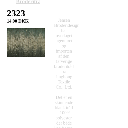
Broderitråd
2323
Jensen
14,00
DKK
Broderidesign
har
overtaget
agenturet
og
importen
af den
farverige
broderitråd
fra
Jinghong
Textile
Co., Ltd.
Det er en
skinnende
blank tråd
i 100%
polyester,
der både