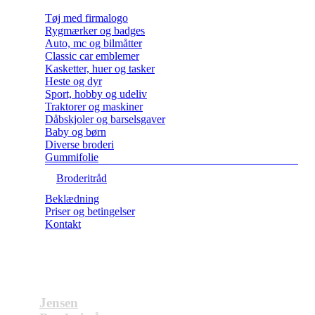
Tøj med firmalogo
Rygmærker og badges
Auto, mc og bilmåtter
Classic car emblemer
Kasketter, huer og tasker
Heste og dyr
Sport, hobby og udeliv
Traktorer og maskiner
Dåbskjoler og barselsgaver
Baby og børn
Diverse broderi
Gummifolie
Broderitråd
Beklædning
Priser og betingelser
Kontakt
Jensen