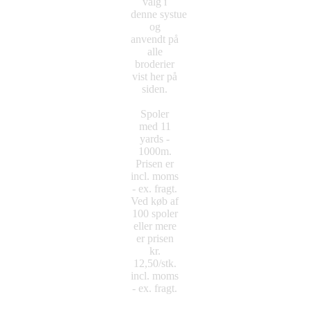
valg i
denne systue
og
anvendt på
alle
broderier
vist her på
siden.
Spoler
med 11
yards -
1000m.
Prisen er
incl. moms
- ex. fragt.
Ved køb af
100 spoler
eller mere
er prisen
kr.
12,50/stk.
incl. moms
- ex. fragt.