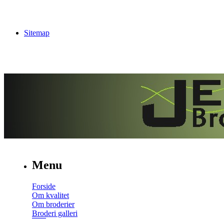
Sitemap
Menu
Forside
Om kvalitet
Om broderier
Broderi galleri