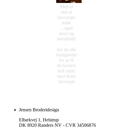
Med et
utal af
farveægte
tråde
- også
neon og
metaltråde
-
har du alle
muligheder
for at få
dit broderi
helt unikt
med flotte
farvespil
Jensen Broderidesign
Elbækvej 1, Helstrup
DK 8920 Randers NV - CVR 34506876