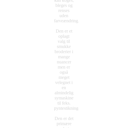
kan koges,
bleges og
renses
uden
farveændring.
Den er et
oplagt
valg til
smukke
broderier i
mange
nuancer
men er
også
meget
velegnet i
en
almindelig
symaskine
til feks.
pyntestikninger.
Den er det
primære